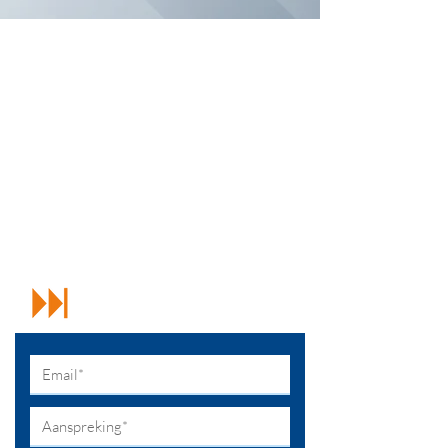
Wenst u meer info over
onze werking of heeft u
suggesties?
We horen het graag. Neem contact op
met parkmanager Vanessa Desmet.