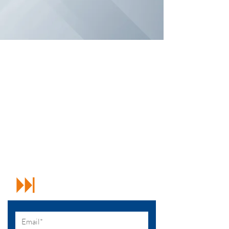
Wenst u meer info over
onze werking of heeft u
suggesties?
We horen het graag. Neem contact op
met parkmanager Vanessa Desmet.