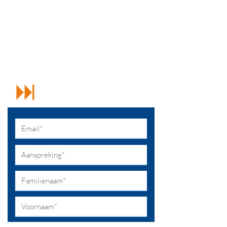
Wenst u meer info over
onze werking of heeft u
suggesties?
We horen het graag. Neem contact op
met parkmanager Vanessa Desmet.