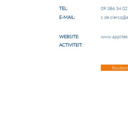
TEL:
09 386 34 02
E-MAIL:
c.de.clercq@
WEBSITE:
www.applite
ACTIVITEIT:
Routeom