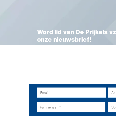
Word lid van De Prijkels vz
onze nieuwsbrief!
Voor meer info en toelichting kunt u ter
parkmanager Vanessa Desmet.