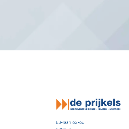
E3-laan 62-66