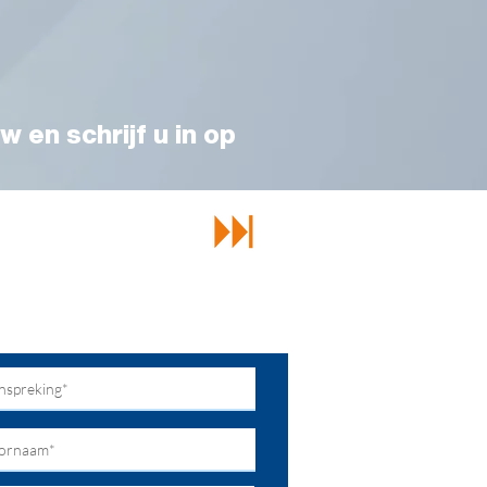
w en schrijf u in op
echt bij