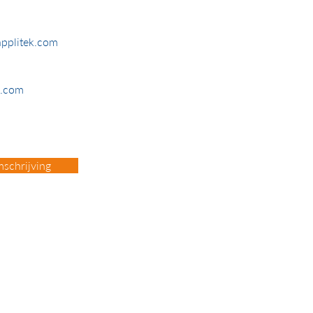
applitek.com
k.com
schrijving