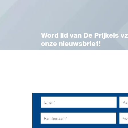
Word lid van De Prijkels vz
onze nieuwsbrief!
Voor meer info en toelichting kunt u ter
parkmanager Vanessa Desmet.