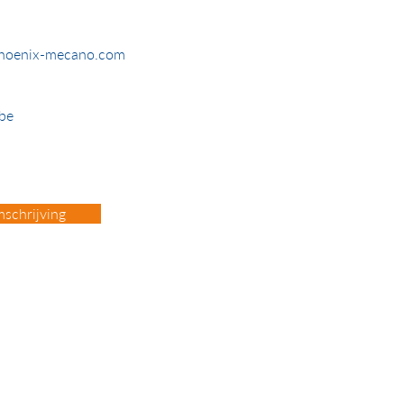
phoenix-mecano.com
be
schrijving