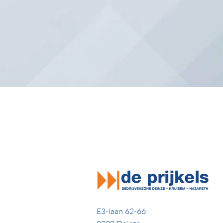
E3-laan 62-66