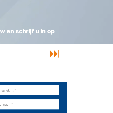
w en schrijf u in op
echt bij