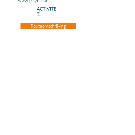
www.playbiz.be
ACTIVITEI
T:
Routeomschrijving