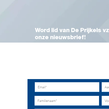
Word lid van De Prijkels vz
onze nieuwsbrief!
Voor meer info en toelichting kunt u ter
parkmanager Vanessa Desmet.