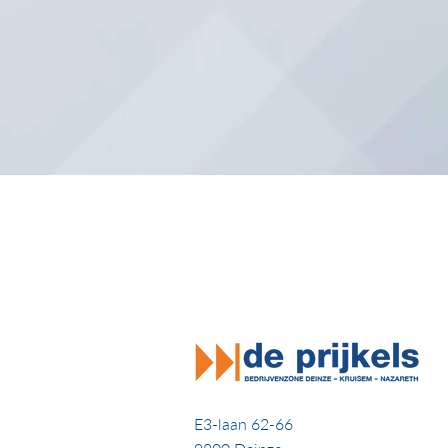
E3-laan 62-66