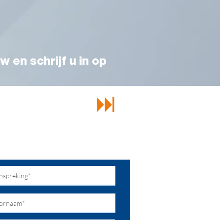
w en schrijf u in op
echt bij