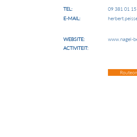
TEL:
09 381 01 15
E-MAIL:
herbert.peis
WEBSITE:
www.nagel-b
ACTIVITEIT:
Routeom