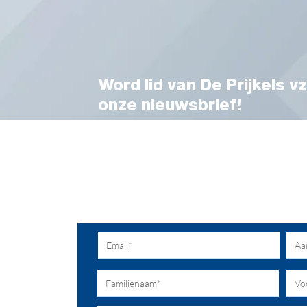
Word lid van De Prijkels vz
onze nieuwsbrief!
Voor meer info en toelichting kunt u ter
parkmanager Vanessa Desmet.