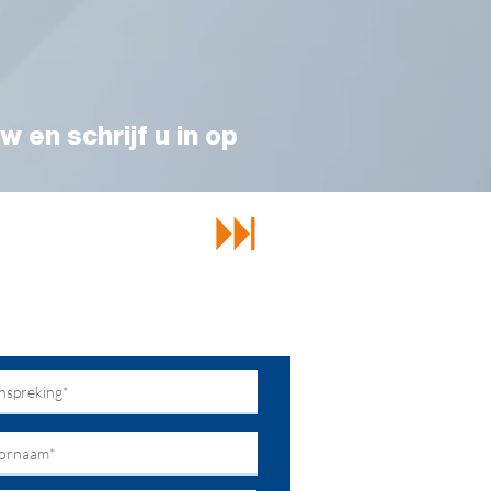
w en schrijf u in op
echt bij