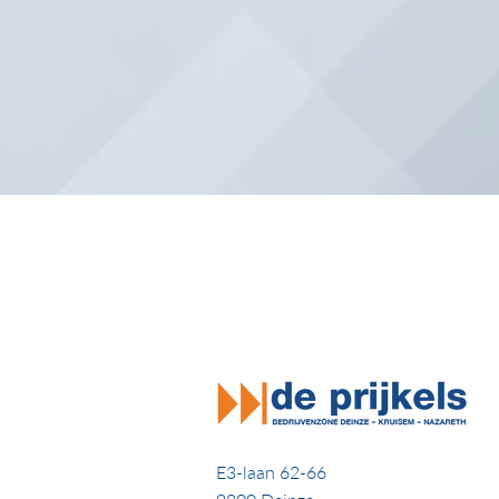
E3-laan 62-66